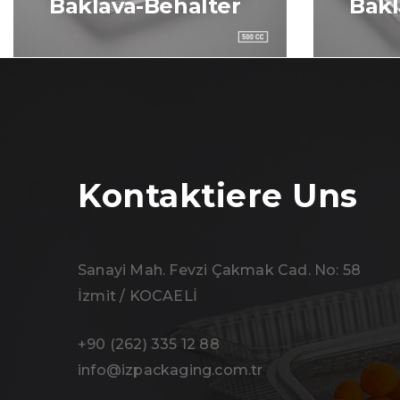
Baklava-Behälter
Bakl
Kontaktiere Uns
Sanayi Mah. Fevzi Çakmak Cad. No: 58
İzmit / KOCAELİ
+90 (262) 335 12 88
info@izpackaging.com.tr